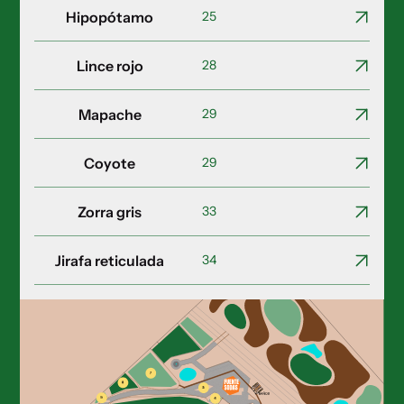
Hipopótamo
25
Lince rojo
28
Mapache
29
Coyote
29
Zorra gris
33
Jirafa reticulada
34