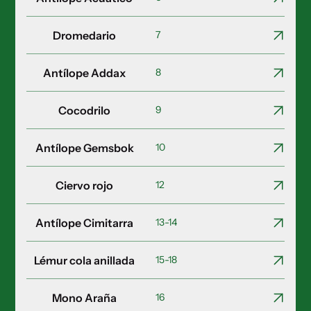
Dromedario
7
Antílope Addax
8
Cocodrilo
9
Antílope Gemsbok
10
Ciervo rojo
12
Antílope Cimitarra
13-14
Lémur cola anillada
15-18
Mono Araña
16