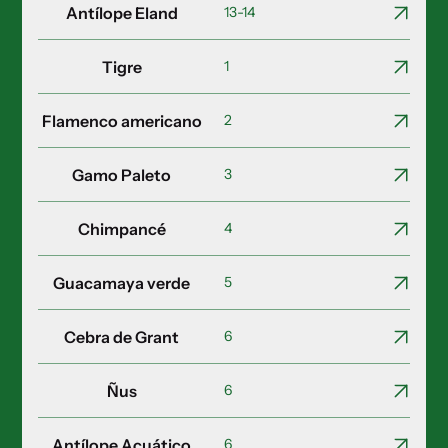
Antílope Eland
13-14
Tigre
1
Flamenco americano
2
Gamo Paleto
3
Chimpancé
4
Guacamaya verde
5
Cebra de Grant
6
Ñus
6
Antílope Acuático
6